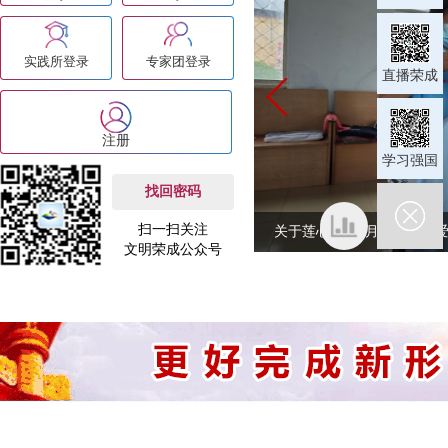
实践所登录
专家团登录
直播荣成
注册
学习强国
找回密码
扫一扫关注
关于莲心微爱7月15日【微爱暖心】西寨社区爱心义剪志愿服务活动的公示
文明荣成公众号
不
良
信
息