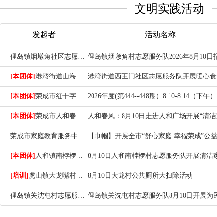
文明实践活动
举
报
发起者
活动名称
俚岛镇烟墩角社区志愿服务队
[本团体]
港湾街道山海湾社区志愿者服务队
[本团体]
荣成市红十字会志愿者团队
[本团体]
荣成市人和春风志愿服务队
荣成市家庭教育服务中心志愿服务队
[本团体]
人和镇南桲椤村志愿者服务队
[培训]
虎山镇大龙嘴村志愿服务队
8月10日大龙村公共厕所大扫除活动
俚岛镇关沈屯村志愿服务队