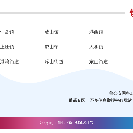
俚岛镇
成山镇
港西镇
上庄镇
虎山镇
人和镇
港湾街道
斥山街道
东山街道
鲁公安网备3710
辟谣专区
不良信息举报中心网站
Copyright 鲁ICP备19050254号